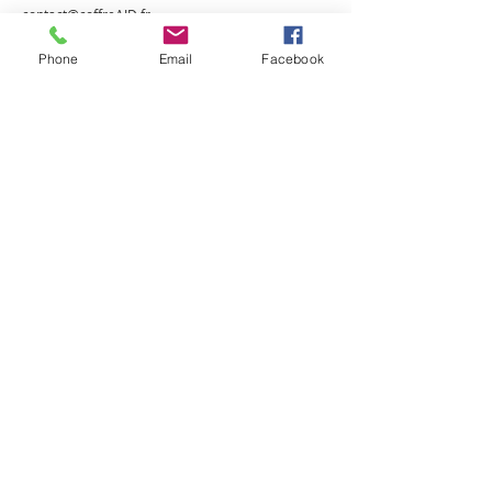
contact@coffreAID.fr
Tel.:
06 79 29 05 77
Phone
Email
Facebook
Designed 2020 / Le coffre à Idées with Wix
Le Coffre à Idées - 57850 DABO -
contact@coffreAID.fr
-
06 79 29 05 77
Entreprise Individuelle
Do Not Sell My Personal Information