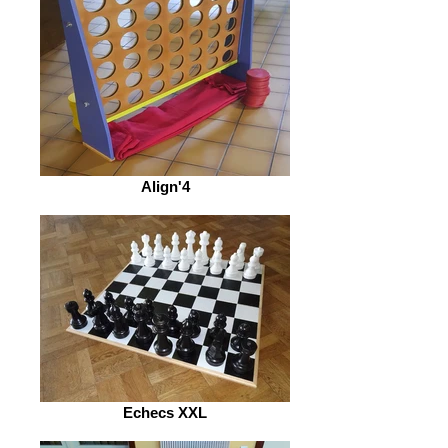
Align'4
Echecs XXL