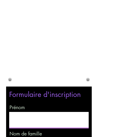
Niveau de difficulté :
12 ans et plus
Le jeu est accessible aux
enfants plus jeunes accompagnés
d'un adulte.
Jeu gratuit / Durée > à
1h.
Formulaire d'inscription
Prénom
Nom de famille