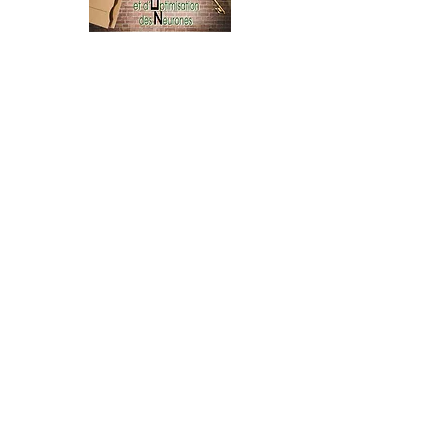
Vous souhaitez
participer au stage de
recrutement de l'Ecole
Sécrète de Pratique
d'Investigation et
d'Optimisation des
Neurones qui se
déroulera le
Vendredi
07 juin.
Veuillez remplir le
formulaire ci-dessous.