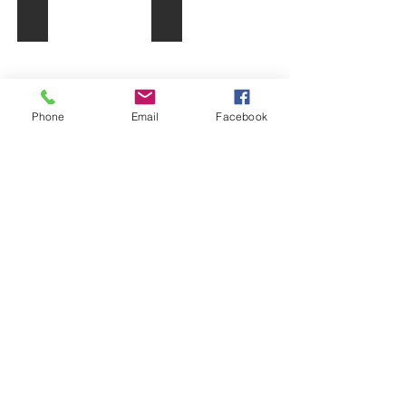
Circuit des Bout'chous
Jeux de kermesse
Phone
Email
Facebook
Parcours Pieds-nus
Designed 2020 / Le coffre à Idées with Wix
Le Coffre à Idées - 57850 DABO -
contact@coffreAID.fr
-
06 79 29 05 77