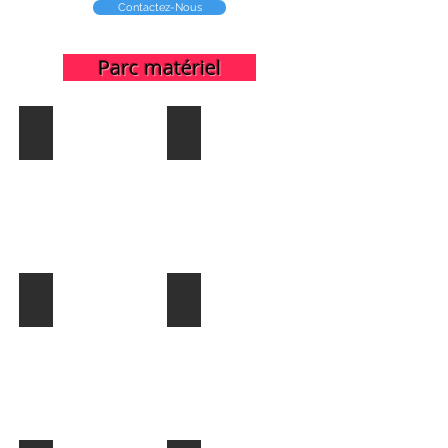
Contactez-Nous
Parc matériel
Jeux en bois / Jeux XXL
Module Tous-petits
Parcours de Mini mini golf
Module Logique